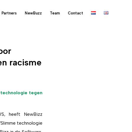
Partners
NewBuzz
Team
Contact
oor
en racisme
 technologie tegen
WS, heeft NewBizz
“Slimme technologie
Bizz in de Software,