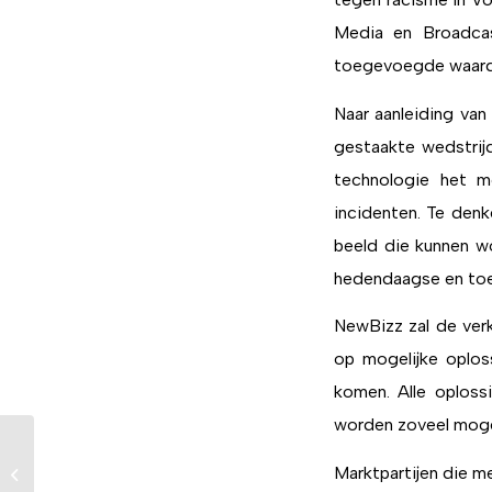
Media en Broadcas
toegevoegde waard
Naar aanleiding van
gestaakte wedstrij
technologie het m
incidenten. Te denk
beeld die kunnen w
hedendaagse en toe
NewBizz zal de verk
op mogelijke oplos
komen. Alle oploss
worden zoveel moge
Marktpartijen die me
Feedback is belangrijk!