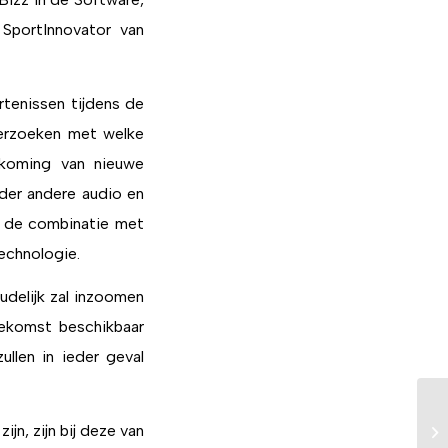
SportInnovator van
rtenissen tijdens de
derzoeken met welke
rkoming van nieuwe
nder andere audio en
r de combinatie met
echnologie.
udelijk zal inzoomen
oekomst beschikbaar
llen in ieder geval
Ne
jn, zijn bij deze van
vo