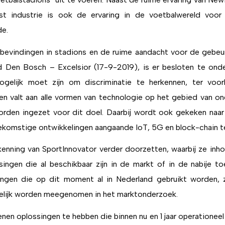
t industrie is ook de ervaring in de voetbalwereld voor 
e.
 bevindingen in stadions en de ruime aandacht voor de gebeu
d Den Bosch – Excelsior (17-9-2019), is er besloten te on
ogelijk moet zijn om discriminatie te herkennen, ter voo
en valt aan alle vormen van technologie op het gebied van o
orden ingezet voor dit doel. Daarbij wordt ook gekeken naa
komstige ontwikkelingen aangaande IoT, 5G en block-chain t
enning van SportInnovator verder doorzetten, waarbij ze inho
singen die al beschikbaar zijn in de markt of in de nabije t
ingen die op dit moment al in Nederland gebruikt worden, zu
lijk worden meegenomen in het marktonderzoek.
nen oplossingen te hebben die binnen nu en 1 jaar operationeel zi