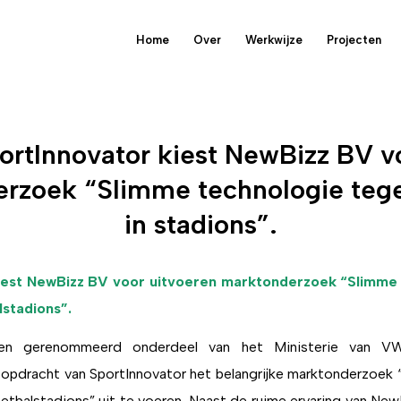
Home
Over
Werkwijze
Projecten
ortInnovator kiest NewBizz BV v
rzoek “Slimme technologie teg
in stadions”.
iest NewBizz BV voor uitvoeren marktonderzoek “Slimme
stadions”.
 een gerenommeerd onderdeel van het Ministerie van V
 opdracht van SportInnovator het belangrijke marktonderzoek 
etbalstadions” uit te voeren. Naast de ruime ervaring van New