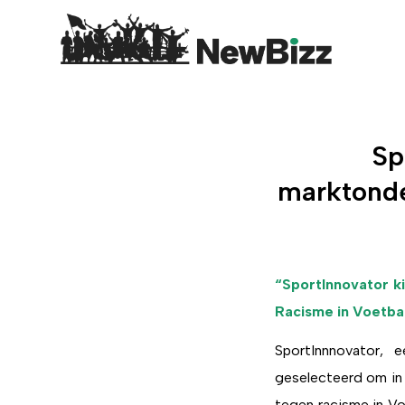
Sp
marktonde
“SportInnovator k
Racisme in Voetbal
SportInnnovator,
geselecteerd om in
tegen racisme in Vo